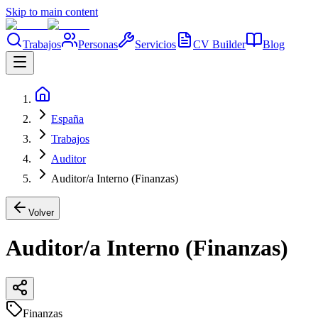
Skip to main content
Trabajos
Personas
Servicios
CV Builder
Blog
España
Trabajos
Auditor
Auditor/a Interno (Finanzas)
Volver
Auditor/a Interno (Finanzas)
Finanzas