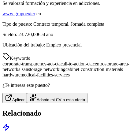
Se valorará formación y experiencia en adicciones.
www.grupoexter
eu
Tipo de puesto: Contrato temporal, Jornada completa
Sueldo: 23.720,00€ al año
Ubicación del trabajo: Empleo presencial
Keywords
corporate-transparency-act-cta
call-to-action-cta
centro
storage-area-
networks-san
storage-networking
cabinet-construction-materials-
hardware
medical-facilities-services
¿Te interesa este puesto?
Aplicar
Adapta mi CV a esta oferta
Relacionado