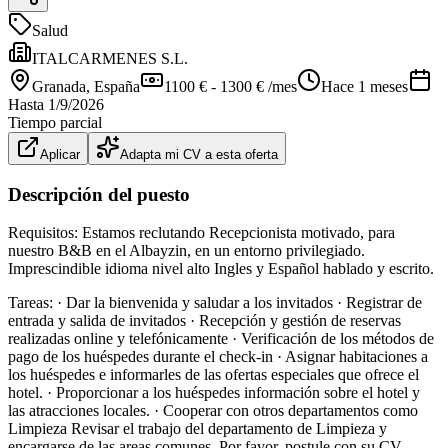
Salud
ITALCARMENES S.L.
Granada
, España
1100 € - 1300 € /mes
Hace 1 meses
Hasta
1/9/2026
Tiempo parcial
Aplicar
Adapta mi CV a esta oferta
Descripción del puesto
Requisitos: Estamos reclutando Recepcionista motivado, para
nuestro B&B en el Albayzin, en un entorno privilegiado.
Imprescindible idioma nivel alto Ingles y Español hablado y escrito.
Tareas: · Dar la bienvenida y saludar a los invitados · Registrar de
entrada y salida de invitados · Recepción y gestión de reservas
realizadas online y telefónicamente · Verificación de los métodos de
pago de los huéspedes durante el check-in · Asignar habitaciones a
los huéspedes e informarles de las ofertas especiales que ofrece el
hotel. · Proporcionar a los huéspedes información sobre el hotel y
las atracciones locales. · Cooperar con otros departamentos como
Limpieza Revisar el trabajo del departamento de Limpieza y
encargarse de las areas comunes. Por favor, postule con su CV