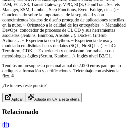
IAM, EC2, S3, Transit Gateway, VPC, SQS, CloudTrail, Secrets
Manager, SSM, Lambda, Step Functions, Event Bridge, etc…) ~
Concienciado sobre la importancia de la seguridad y con
conocimientos básicos de diseño protegido de aplicaciones sencillas
en la nube. ~ Orientado a la calidad de los entregables. ~ Mentalidad
DevOps, conocedor de procesos de CI, CD y sus herramientas
asociadas (Jenkins, Bamboo, Ansible…). Docker, GitHub
Actions… ~ Experiencia con Python. ~ Experiencia de uso y
modelado en distintas bases de datos (SQL, NoSQL…). ~ IaC:
Terraform, CDK… Experiencia y entusiasmo por trabajar con
metodologías ágiles (Scrum, Kanban…). Inglés nivel B2/C1.
Tendrás un presupuesto personal anual de 2.000 euros para que lo
dediques a formación y certificaciones. Teletrabajo con asistencia
flex. #
¿Te interesa este puesto?
Aplicar
Adapta mi CV a esta oferta
Relacionado