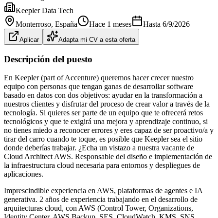
Keepler Data Tech
Monterroso
, España
Hace 1 meses
Hasta
6/9/2026
Aplicar
Adapta mi CV a esta oferta
Descripción del puesto
En Keepler (part of Accenture) queremos hacer crecer nuestro
equipo con personas que tengan ganas de desarrollar software
basado en datos con dos objetivos: ayudar en la transformación a
nuestros clientes y disfrutar del proceso de crear valor a través de la
tecnología. Si quieres ser parte de un equipo que te ofrecerá retos
tecnológicos y que te exigirá una mejora y aprendizaje continuo, si
no tienes miedo a reconocer errores y eres capaz de ser proactivo/a y
tirar del carro cuando te toque, es posible que Keepler sea el sitio
donde deberías trabajar. ¿Echa un vistazo a nuestra vacante de
Cloud Architect AWS. Responsable del diseño e implementación de
la infraestructura cloud necesaria para entornos y despliegues de
aplicaciones.
Imprescindible experiencia en AWS, plataformas de agentes e IA
generativa. 2 años de experiencia trabajando en el desarrollo de
arquitecturas cloud, con AWS (Control Tower, Organizations,
Identity Center, AWS Backup, SES, CloudWatch, KMS, SNS,