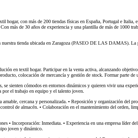
til hogar, con más de 200 tiendas físicas en España, Portugal e Italia,
%. Con más de 30 años de experiencia y una plantilla de más de 1000 tra
a nuestra tienda ubicada en Zaragoza (PASEO DE LAS DAMAS). La per
ución en textil hogar. Participar en la venta activa, alcanzando objetiv
producto, colocación de mercancía y gestión de stock. Formar parte de 
as, se sienten cómodos en entornos dinámicos y quieren vivir una experi
por el trabajo en equipo y el talento joven.
ia amable, cercana y personalizada. • Reposición y organización del pro
y control de almacén. • Colaboración en el mantenimiento del orden, lim
 • Incorporación: Inmediata. • Experiencia en una empresa líder del s
uipo joven y dinámico.