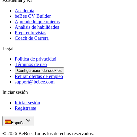
Academia y AI
Academia
beBee CV Builder
Aprende lo que quieras
Análisis de habilidades
Prep. entrevistas
Coach de Carrera
Legal
Política de privacidad
Términos de uso
Configuración de cookies
Retirar ofertas de empleo
support@bebee.com
Iniciar sesión
Iniciar sesión
Registrarse
España
©
2026
BeBee.
Todos los derechos reservados.