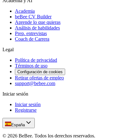
Academia y AI
Academia
beBee CV Builder
Aprende lo que quieras
Análisis de habilidades
Prep. entrevistas
Coach de Carrera
Legal
Política de privacidad
Términos de uso
Configuración de cookies
Retirar ofertas de empleo
support@bebee.com
Iniciar sesión
Iniciar sesión
Registrarse
España
©
2026
BeBee.
Todos los derechos reservados.