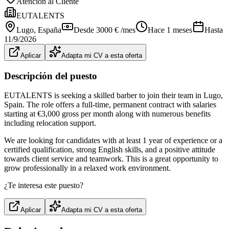
Atención al Cliente
EUTALENTS
Lugo
, España
Desde 3000 € /mes
Hace 1 meses
Hasta
11/9/2026
Aplicar
Adapta mi CV a esta oferta
Descripción del puesto
EUTALENTS is seeking a skilled barber to join their team in Lugo,
Spain. The role offers a full-time, permanent contract with salaries
starting at €3,000 gross per month along with numerous benefits
including relocation support.
We are looking for candidates with at least 1 year of experience or a
certified qualification, strong English skills, and a positive attitude
towards client service and teamwork. This is a great opportunity to
grow professionally in a relaxed work environment.
¿Te interesa este puesto?
Aplicar
Adapta mi CV a esta oferta