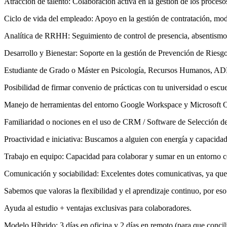
Atracción de talento: Colaboración activa en la gestión de los proceso
Ciclo de vida del empleado: Apoyo en la gestión de contratación, modif
Analítica de RRHH: Seguimiento de control de presencia, absentismo 
Desarrollo y Bienestar: Soporte en la gestión de Prevención de Riesg
Estudiante de Grado o Máster en Psicología, Recursos Humanos, ADE,
Posibilidad de firmar convenio de prácticas con tu universidad o escue
Manejo de herramientas del entorno Google Workspace y Microsoft O
Familiaridad o nociones en el uso de CRM / Software de Selección d
Proactividad e iniciativa: Buscamos a alguien con energía y capacidad
Trabajo en equipo: Capacidad para colaborar y sumar en un entorno c
Comunicación y sociabilidad: Excelentes dotes comunicativas, ya que 
Sabemos que valoras la flexibilidad y el aprendizaje continuo, por es
Ayuda al estudio + ventajas exclusivas para colaboradores.
Modelo Híbrido: 3 días en oficina y 2 días en remoto (para que concil