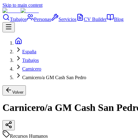
Skip to main content
Trabajos
Personas
Servicios
CV Builder
Blog
España
Trabajos
Carnicero
Carnicero/a GM Cash San Pedro
Volver
Carnicero/a GM Cash San Pedr
Recursos Humanos