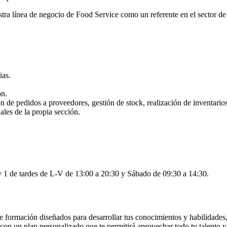
stra línea de negocio de Food Service como un referente en el sector de
ias.
ón.
ón de pedidos a proveedores, gestión de stock, realización de inventarios
ales de la propia sección.
 1 de tardes de L-V de 13:00 a 20:30 y Sábado de 09:30 a 14:30.
rmación diseñados para desarrollar tus conocimientos y habilidades, p
on un plan personalizado que te permitirá aprovechar todo tu talento y 