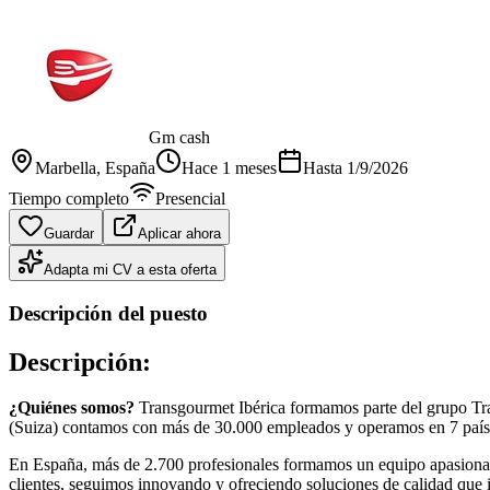
Gm cash
Marbella
, España
Hace 1 meses
Hasta
1/9/2026
Tiempo completo
Presencial
Guardar
Aplicar ahora
Adapta mi CV a esta oferta
Descripción del puesto
Descripción:
¿Quiénes somos?
Transgourmet Ibérica formamos parte del grupo Tra
(Suiza) contamos con más de 30.000 empleados y operamos en 7 paíse
En España, más de 2.700 profesionales formamos un equipo apasionado 
clientes, seguimos innovando y ofreciendo soluciones de calidad que i