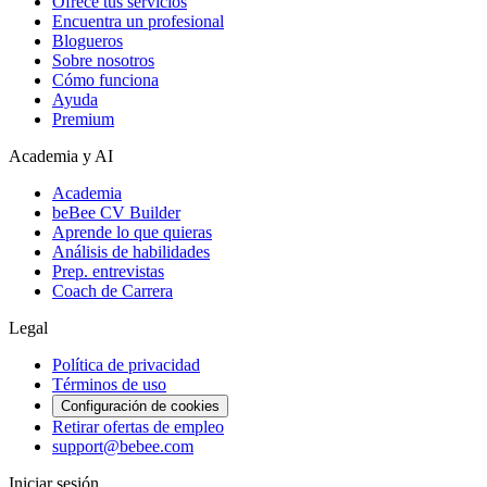
Ofrece tus servicios
Encuentra un profesional
Blogueros
Sobre nosotros
Cómo funciona
Ayuda
Premium
Academia y AI
Academia
beBee CV Builder
Aprende lo que quieras
Análisis de habilidades
Prep. entrevistas
Coach de Carrera
Legal
Política de privacidad
Términos de uso
Configuración de cookies
Retirar ofertas de empleo
support@bebee.com
Iniciar sesión