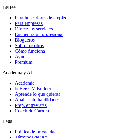
BeBee
Para buscadores de empleo
Para empresas
Ofrece tus servicios
Encuentra un profesional
Blogueros
Sobre nosotros
Cómo funciona
Ayuda
Premium
Academia y AI
Academia
beBee CV Builder
Aprende lo que quieras
Análisis de habilidades
Prep. entrevistas
Coach de Carrera
Legal
Política de privacidad
Términos de uso