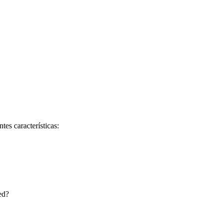
tes características:
ed?