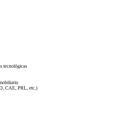
.
es tecnológicas
mobiliario
PD, CAE, PRL, etc.)