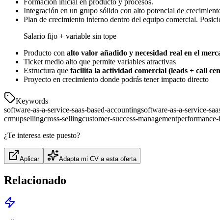
Formación inicial en producto y procesos.
Integración en un grupo sólido con alto potencial de crecimient
Plan de crecimiento interno dentro del equipo comercial. Posici
Salario fijo + variable sin tope
Producto con
alto valor añadido y necesidad real en el mer
Ticket medio alto que permite variables atractivas
Estructura que
facilita la actividad comercial (leads + call ce
Proyecto en crecimiento donde podrás tener impacto directo
Keywords
software-as-a-service-saas-based-accounting
software-as-a-service-saa
crm
upselling
cross-selling
customer-success-management
performance-i
¿Te interesa este puesto?
Aplicar
Adapta mi CV a esta oferta
Relacionado