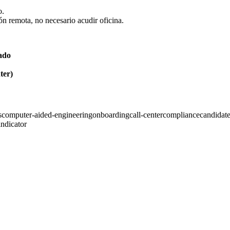
o.
ón remota, no necesario acudir oficina.
cado
nter)
s
computer-aided-engineering
onboarding
call-center
compliance
candidat
ndicator