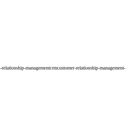
e-relationship-management
crm
customer-relationship-management-