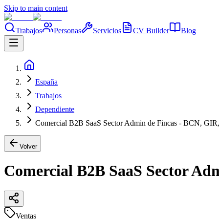
Skip to main content
Trabajos
Personas
Servicios
CV Builder
Blog
España
Trabajos
Dependiente
Comercial B2B SaaS Sector Admin de Fincas - BCN,
Volver
Comercial B2B SaaS Sector A
Ventas