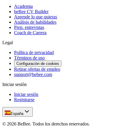
Academia
beBee CV Builder
Aprende lo que quieras
Análisis de habilidades
Prep. entrevistas
Coach de Carrera
Legal
Política de privacidad
Términos de uso
Configuración de cookies
Retirar ofertas de empleo
support@bebee.com
Iniciar sesión
Iniciar sesión
Registrarse
España
©
2026
BeBee.
Todos los derechos reservados.