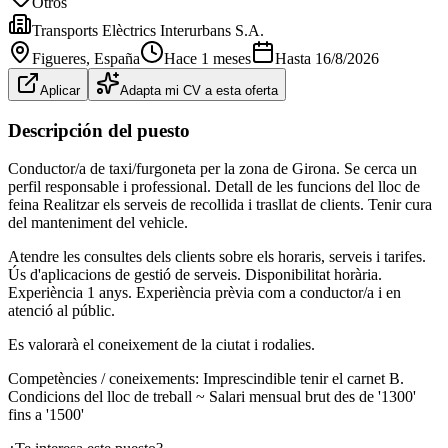
Otros
Transports Elèctrics Interurbans S.A.
Figueres
, España
Hace 1 meses
Hasta
16/8/2026
Aplicar
Adapta mi CV a esta oferta
Descripción del puesto
Conductor/a de taxi/furgoneta per la zona de Girona. Se cerca un
perfil responsable i professional. Detall de les funcions del lloc de
feina Realitzar els serveis de recollida i trasllat de clients. Tenir cura
del manteniment del vehicle.
Atendre les consultes dels clients sobre els horaris, serveis i tarifes.
Ús d'aplicacions de gestió de serveis. Disponibilitat horària.
Experiència 1 anys. Experiència prèvia com a conductor/a i en
atenció al públic.
Es valorarà el coneixement de la ciutat i rodalies.
Competències / coneixements: Imprescindible tenir el carnet B.
Condicions del lloc de treball ~ Salari mensual brut des de '1300'
fins a '1500'