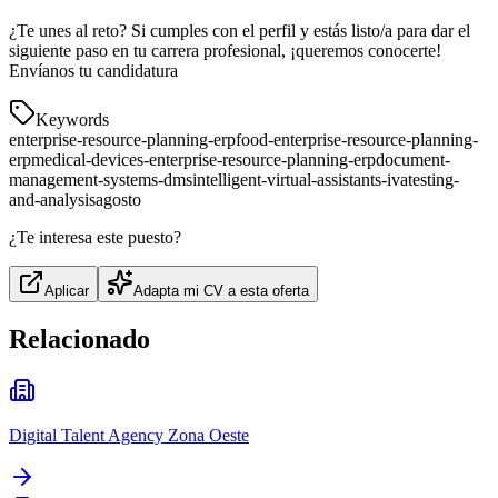
¿Te unes al reto? Si cumples con el perfil y estás listo/a para dar el
siguiente paso en tu carrera profesional, ¡queremos conocerte!
Envíanos tu candidatura
Keywords
enterprise-resource-planning-erp
food-enterprise-resource-planning-
erp
medical-devices-enterprise-resource-planning-erp
document-
management-systems-dms
intelligent-virtual-assistants-iva
testing-
and-analysis
agosto
¿Te interesa este puesto?
Aplicar
Adapta mi CV a esta oferta
Relacionado
Digital Talent Agency Zona Oeste