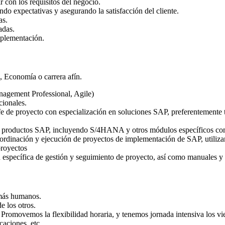
con los requisitos del negocio.
do expectativas y asegurando la satisfacción del cliente.
as.
adas.
mplementación.
s, Economía o carrera afín.
nagement Professional, Agile)
cionales.
e de proyecto con especialización en soluciones SAP, preferentemente tr
 productos SAP, incluyendo S/4HANA y otros módulos específicos co
oordinación y ejecución de proyectos de implementación de SAP, utiliza
proyectos
specífica de gestión y seguimiento de proyecto, así como manuales y g
 más humanos.
 los otros.
 Promovemos la flexibilidad horaria, y tenemos jornada intensiva los vie
caciones, etc.