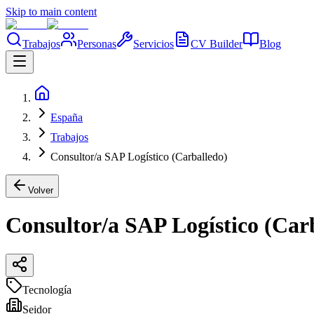
Skip to main content
Trabajos
Personas
Servicios
CV Builder
Blog
España
Trabajos
Consultor/a SAP Logístico (Carballedo)
Volver
Consultor/a SAP Logístico (Car
Tecnología
Seidor