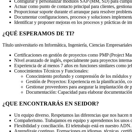
Configurar y personalizar módulos SAP (MM, SD) para cumplir 
Actuar como punto de contacto principal para clientes, gestionan
Proporcionar soporte durante el arranque para resolver problem
Documentar configuraciones, procesos y soluciones implement
Identificar y proponer mejoras en los procesos y prácticas de i
¿QUÉ ESPERAMOS DE TI?
Título universitario en Informática, Ingeniería, Ciencias Empresariale
Certificaciones en gestión de proyectos como PMP (Project Ma
Nivel avanzado de inglés, especialmente para proyectos interna
Experiencia de al menos 7 años en funciones similares como jef
Conocimientos Técnicos y Funcionales:
Conocimiento profundo y comprensión de los módulos y
Gestión de Proyectos: Experiencia en la planificación, c
Gestionar proveedores para asegurar la implantación de 
Documentación: Capacidad para elaborar documentación e
¿QUE ENCONTRARÁS EN SEIDOR?
Un equipo diverso. Respetamos las diferencias que nos hacen
Compañerismo. Trabajamos en equipo y aprendemos los unos de
Flexibilidad y conciliación. El teletrabajo está en nuestro ADN.
Aprendizaje continuo. Formaciones en idiomas, técnicas, certifi