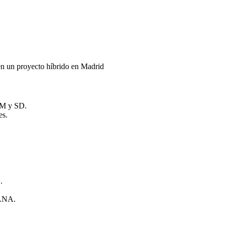
n un proyecto híbrido en Madrid
MM y SD.
es.
.
HANA.