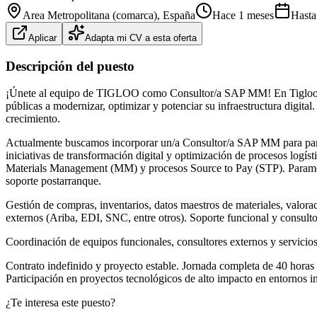
Area Metropolitana (comarca)
, España
Hace 1 meses
Hasta
Aplicar
Adapta mi CV a esta oferta
Descripción del puesto
¡Únete al equipo de TIGLOO como Consultor/a SAP MM! En Tigloo llev
públicas a modernizar, optimizar y potenciar su infraestructura digit
crecimiento.
Actualmente buscamos incorporar un/a Consultor/a SAP MM para parti
iniciativas de transformación digital y optimización de procesos logí
Materials Management (MM) y procesos Source to Pay (STP). Parametriz
soporte postarranque.
Gestión de compras, inventarios, datos maestros de materiales, valo
externos (Ariba, EDI, SNC, entre otros). Soporte funcional y consulto
Coordinación de equipos funcionales, consultores externos y servic
Contrato indefinido y proyecto estable. Jornada completa de 40 horas 
Participación en proyectos tecnológicos de alto impacto en entornos i
¿Te interesa este puesto?