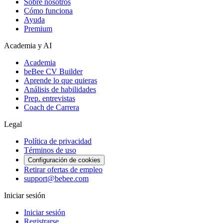
Sobre nosotros
Cómo funciona
Ayuda
Premium
Academia y AI
Academia
beBee CV Builder
Aprende lo que quieras
Análisis de habilidades
Prep. entrevistas
Coach de Carrera
Legal
Política de privacidad
Términos de uso
Configuración de cookies
Retirar ofertas de empleo
support@bebee.com
Iniciar sesión
Iniciar sesión
Registrarse