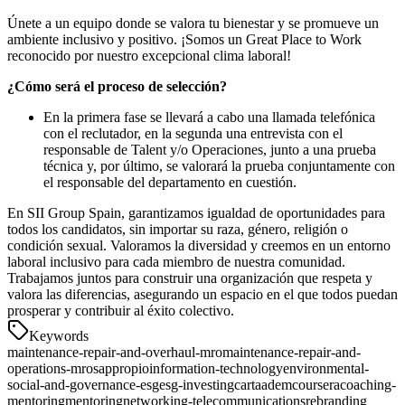
Únete a un equipo donde se valora tu bienestar y se promueve un
ambiente inclusivo y positivo. ¡Somos un Great Place to Work
reconocido por nuestro excepcional clima laboral!
¿Cómo será el proceso de selección?
En la primera fase se llevará a cabo una llamada telefónica
con el reclutador, en la segunda una entrevista con el
responsable de Talent y/o Operaciones, junto a una prueba
técnica y, por último, se valorará la prueba conjuntamente con
el responsable del departamento en cuestión.
En SII Group Spain, garantizamos igualdad de oportunidades para
todos los candidatos, sin importar su raza, género, religión o
condición sexual. Valoramos la diversidad y creemos en un entorno
laboral inclusivo para cada miembro de nuestra comunidad.
Trabajamos juntos para construir una organización que respeta y
valora las diferencias, asegurando un espacio en el que todos puedan
prosperar y contribuir al éxito colectivo.
Keywords
maintenance-repair-and-overhaul-mro
maintenance-repair-and-
operations-mro
sap
propio
information-technology
environmental-
social-and-governance-esg
esg-investing
carta
adem
coursera
coaching-
mentoring
mentoring
networking-telecommunications
rebranding