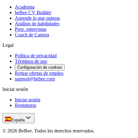
Academia
beBee CV Builder
Aprende lo que quieras
Análisis de habilidades
Prep. entrevistas
Coach de Carrera
Legal
Política de privacidad
Términos de uso
Configuración de cookies
Retirar ofertas de empleo
support@bebee.com
Iniciar sesión
Iniciar sesión
Registrarse
España
©
2026
BeBee.
Todos los derechos reservados.