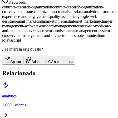
Keywords
contract-research-organization
contract-research-organization-
cro
conversion-rate-optimization-cro
analytics
data-analytics
customer-
experience-and-engagement
quality-assurance
google-web-
designer
email-marketing
marketing-email
internet-marketing
charger-
management-software-cms
card-management
centers-for-medicare-
and-medicaid-services-cms
cms-tools
content-management-system-
cms
service-management-and-orchestration-smo
tealium
tealium-
iq
javascript
¿Te interesa este puesto?
Aplicar
Adapta mi CV a esta oferta
Relacionado
analytics
1,000+
ofertas