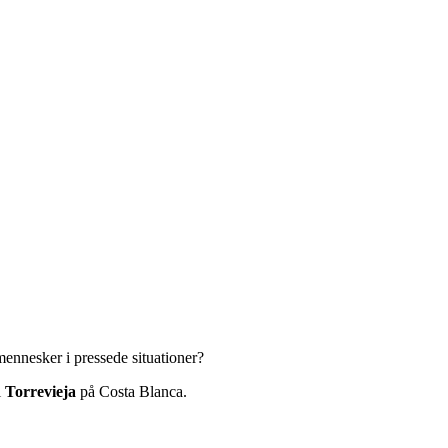
ennesker i pressede situationer?
i
Torrevieja
på Costa Blanca.