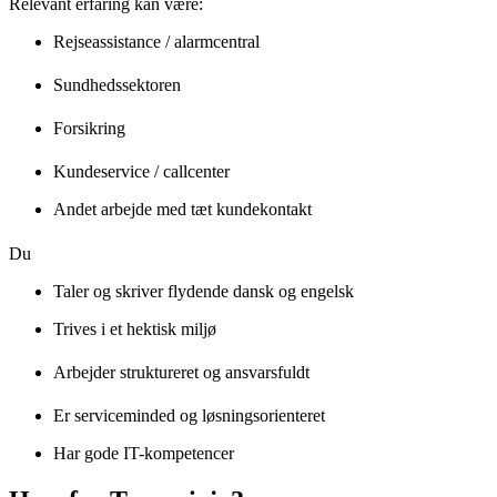
Relevant erfaring kan være:
Rejseassistance / alarmcentral
Sundhedssektoren
Forsikring
Kundeservice / callcenter
Andet arbejde med tæt kundekontakt
Du
Taler og skriver flydende dansk og engelsk
Trives i et hektisk miljø
Arbejder struktureret og ansvarsfuldt
Er serviceminded og løsningsorienteret
Har gode IT-kompetencer