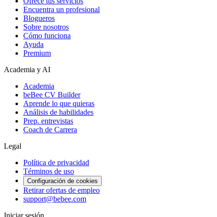
Ofrece tus servicios
Encuentra un profesional
Blogueros
Sobre nosotros
Cómo funciona
Ayuda
Premium
Academia y AI
Academia
beBee CV Builder
Aprende lo que quieras
Análisis de habilidades
Prep. entrevistas
Coach de Carrera
Legal
Política de privacidad
Términos de uso
Configuración de cookies
Retirar ofertas de empleo
support@bebee.com
Iniciar sesión