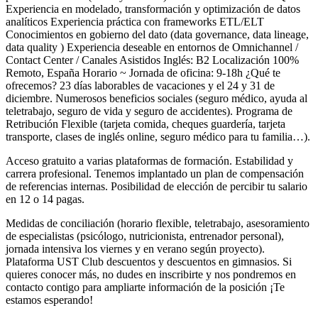
Experiencia en modelado, transformación y optimización de datos
analíticos Experiencia práctica con frameworks ETL/ELT
Conocimientos en gobierno del dato (data governance, data lineage,
data quality ) Experiencia deseable en entornos de Omnichannel /
Contact Center / Canales Asistidos Inglés: B2 Localización 100%
Remoto, España Horario ~ Jornada de oficina: 9-18h ¿Qué te
ofrecemos? 23 días laborables de vacaciones y el 24 y 31 de
diciembre. Numerosos beneficios sociales (seguro médico, ayuda al
teletrabajo, seguro de vida y seguro de accidentes). Programa de
Retribución Flexible (tarjeta comida, cheques guardería, tarjeta
transporte, clases de inglés online, seguro médico para tu familia…).
Acceso gratuito a varias plataformas de formación. Estabilidad y
carrera profesional. Tenemos implantado un plan de compensación
de referencias internas. Posibilidad de elección de percibir tu salario
en 12 o 14 pagas.
Medidas de conciliación (horario flexible, teletrabajo, asesoramiento
de especialistas (psicólogo, nutricionista, entrenador personal),
jornada intensiva los viernes y en verano según proyecto).
Plataforma UST Club descuentos y descuentos en gimnasios. Si
quieres conocer más, no dudes en inscribirte y nos pondremos en
contacto contigo para ampliarte información de la posición ¡Te
estamos esperando!