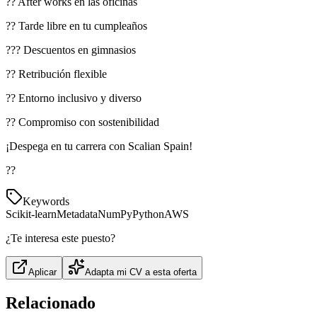
?? After works en las oficinas
?? Tarde libre en tu cumpleaños
??? Descuentos en gimnasios
?? Retribución flexible
?? Entorno inclusivo y diverso
?? Compromiso con sostenibilidad
¡Despega en tu carrera con Scalian Spain!
??
Keywords
Scikit-learn
Metadata
NumPy
Python
AWS
¿Te interesa este puesto?
Aplicar
Adapta mi CV a esta oferta
Relacionado