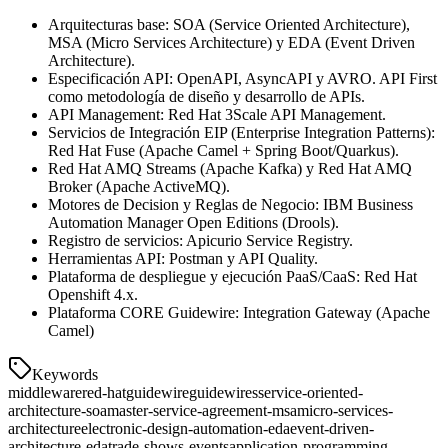
Arquitecturas base: SOA (Service Oriented Architecture),
MSA (Micro Services Architecture) y EDA (Event Driven
Architecture).
Especificación API: OpenAPI, AsyncAPI y AVRO. API First
como metodología de diseño y desarrollo de APIs.
API Management: Red Hat 3Scale API Management.
Servicios de Integración EIP (Enterprise Integration Patterns):
Red Hat Fuse (Apache Camel + Spring Boot/Quarkus).
Red Hat AMQ Streams (Apache Kafka) y Red Hat AMQ
Broker (Apache ActiveMQ).
Motores de Decision y Reglas de Negocio: IBM Business
Automation Manager Open Editions (Drools).
Registro de servicios: Apicurio Service Registry.
Herramientas API: Postman y API Quality.
Plataforma de despliegue y ejecución PaaS/CaaS: Red Hat
Openshift 4.x.
Plataforma CORE Guidewire: Integration Gateway (Apache
Camel)
Keywords
middleware
red-hat
guidewire
guidewires
service-oriented-
architecture-soa
master-service-agreement-msa
micro-services-
architecture
electronic-design-automation-eda
event-driven-
architecture-eda
trade-shows-events
application-programming-