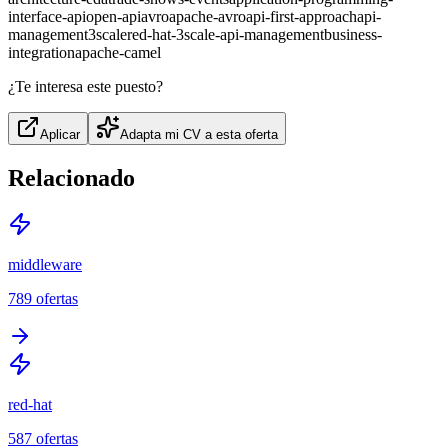
interface-api
open-api
avro
apache-avro
api-first-approach
api-
management
3scale
red-hat-3scale-api-management
business-
integration
apache-camel
¿Te interesa este puesto?
Aplicar
Adapta mi CV a esta oferta
Relacionado
middleware
789
ofertas
red-hat
587
ofertas