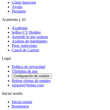
Cómo funciona
Ayuda
Premium
Academia y AI
Academia
beBee CV Builder
Aprende lo que quieras
Análisis de habilidades
Prep. entrevistas
Coach de Carrera
Legal
Política de privacidad
Términos de uso
Configuración de cookies
Retirar ofertas de empleo
support@bebee.com
Iniciar sesión
Iniciar sesión
Registrarse