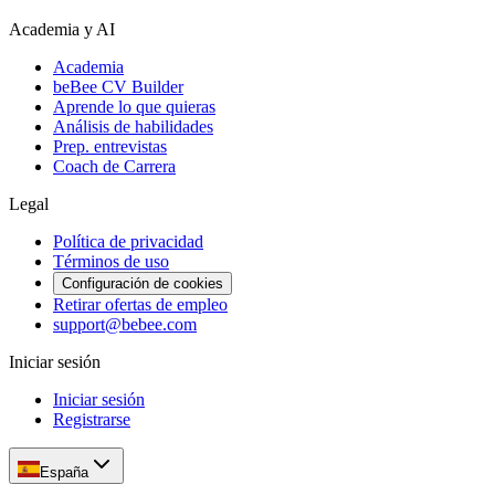
Academia y AI
Academia
beBee CV Builder
Aprende lo que quieras
Análisis de habilidades
Prep. entrevistas
Coach de Carrera
Legal
Política de privacidad
Términos de uso
Configuración de cookies
Retirar ofertas de empleo
support@bebee.com
Iniciar sesión
Iniciar sesión
Registrarse
España