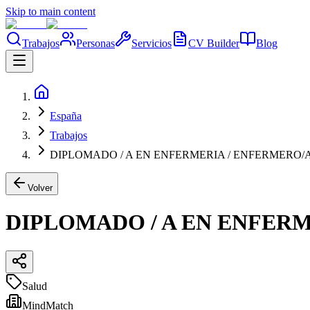
Skip to main content
Trabajos
Personas
Servicios
CV Builder
Blog
España
Trabajos
DIPLOMADO / A EN ENFERMERIA / ENFERMERO/
Volver
DIPLOMADO / A EN ENFER
Salud
MindMatch