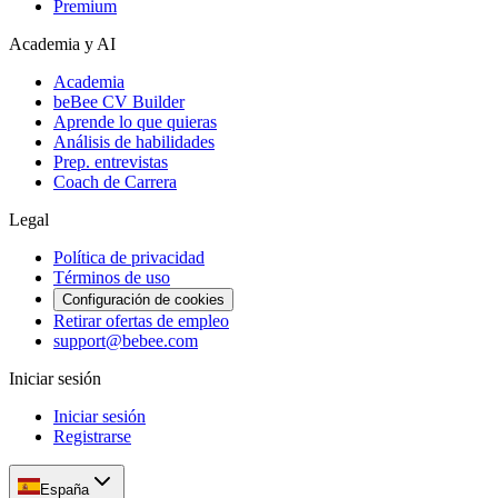
Premium
Academia y AI
Academia
beBee CV Builder
Aprende lo que quieras
Análisis de habilidades
Prep. entrevistas
Coach de Carrera
Legal
Política de privacidad
Términos de uso
Configuración de cookies
Retirar ofertas de empleo
support@bebee.com
Iniciar sesión
Iniciar sesión
Registrarse
España