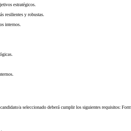
etivos estratégicos.
s resilientes y robustas.
s internos.
ógicas.
nternos.
a candidato/a seleccionado deberá cumplir los siguientes requisitos: For