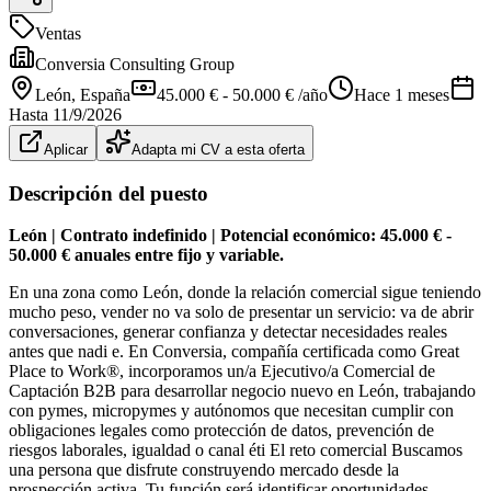
Ventas
Conversia Consulting Group
León
, España
45.000 € - 50.000 € /año
Hace 1 meses
Hasta
11/9/2026
Aplicar
Adapta mi CV a esta oferta
Descripción del puesto
León | Contrato indefinido | Potencial económico: 45.000 € -
50.000 € anuales entre fijo y variable.
En una zona como León, donde la relación comercial sigue teniendo
mucho peso, vender no va solo de presentar un servicio: va de abrir
conversaciones, generar confianza y detectar necesidades reales
antes que nadi e. En Conversia, compañía certificada como Great
Place to Work®, incorporamos un/a Ejecutivo/a Comercial de
Captación B2B para desarrollar negocio nuevo en León, trabajando
con pymes, micropymes y autónomos que necesitan cumplir con
obligaciones legales como protección de datos, prevención de
riesgos laborales, igualdad o canal éti El reto comercial Buscamos
una persona que disfrute construyendo mercado desde la
prospección activa. Tu función será identificar oportunidades,