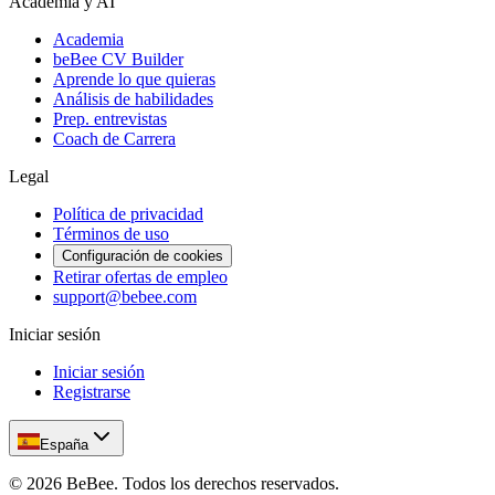
Academia y AI
Academia
beBee CV Builder
Aprende lo que quieras
Análisis de habilidades
Prep. entrevistas
Coach de Carrera
Legal
Política de privacidad
Términos de uso
Configuración de cookies
Retirar ofertas de empleo
support@bebee.com
Iniciar sesión
Iniciar sesión
Registrarse
España
©
2026
BeBee.
Todos los derechos reservados.