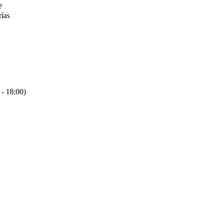
?
rías
 - 18:00)