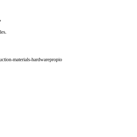
?
les.
ruction-materials-hardware
propio