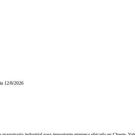
ta
12/8/2026
 maquinaria industrial para importante empresa ubicada en Cheste, Val