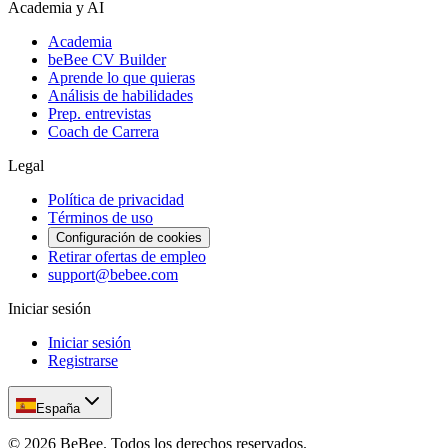
Academia y AI
Academia
beBee CV Builder
Aprende lo que quieras
Análisis de habilidades
Prep. entrevistas
Coach de Carrera
Legal
Política de privacidad
Términos de uso
Configuración de cookies
Retirar ofertas de empleo
support@bebee.com
Iniciar sesión
Iniciar sesión
Registrarse
España
©
2026
BeBee.
Todos los derechos reservados.