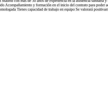
Madrid con más de 30 años de experiencia en la asistencia sanitaria y sie
ido Acompañamiento y formación en el inicio del contrato para poder ada
n homologada Tienes capacidad de trabajo en equipo Se valorará positiv