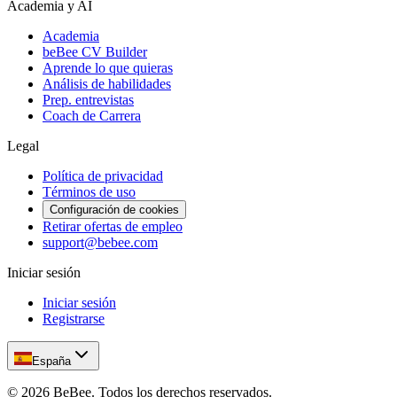
Academia y AI
Academia
beBee CV Builder
Aprende lo que quieras
Análisis de habilidades
Prep. entrevistas
Coach de Carrera
Legal
Política de privacidad
Términos de uso
Configuración de cookies
Retirar ofertas de empleo
support@bebee.com
Iniciar sesión
Iniciar sesión
Registrarse
España
©
2026
BeBee.
Todos los derechos reservados.