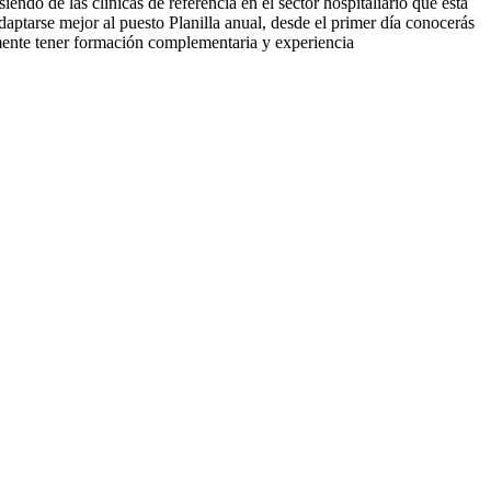
ndo de las clínicas de referencia en el sector hospitaliario que está
ptarse mejor al puesto Planilla anual, desde el primer día conocerás
amente tener formación complementaria y experiencia