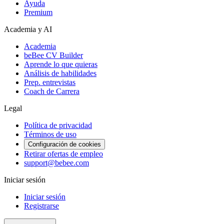
Ayuda
Premium
Academia y AI
Academia
beBee CV Builder
Aprende lo que quieras
Análisis de habilidades
Prep. entrevistas
Coach de Carrera
Legal
Política de privacidad
Términos de uso
Configuración de cookies
Retirar ofertas de empleo
support@bebee.com
Iniciar sesión
Iniciar sesión
Registrarse