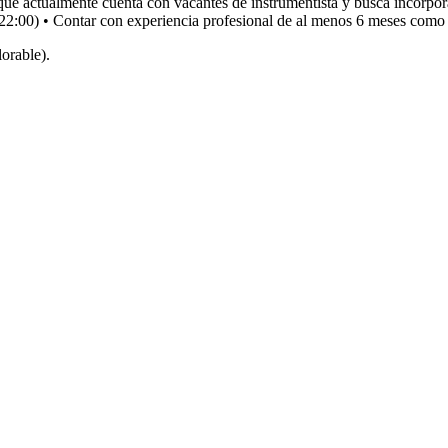
ue actualmente cuenta con vacantes de instrumentista y busca incorpora
22:00) • Contar con experiencia profesional de al menos 6 meses como 
orable).