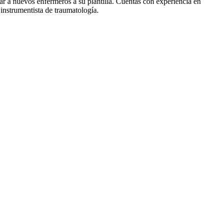
r a nuevos enfermeros a su plantilla. Cuentas con experiencia en
instrumentista de traumatología.