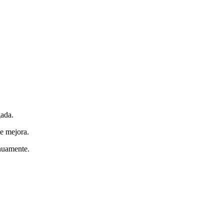
gada.
de mejora.
inuamente.