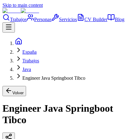
Skip to main content
Trabajos
Personas
Servicios
CV Builder
Blog
España
Trabajos
Java
Engineer Java Springboot Tibco
Volver
Engineer Java Springboot
Tibco