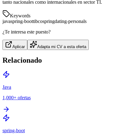
tanto nacionales como internacionales en sector TI.
Keywords
java
spring-boot
tibco
spring
dating-personals
¿Te interesa este puesto?
Aplicar
Adapta mi CV a esta oferta
Relacionado
Java
1,000+
ofertas
spring-boot