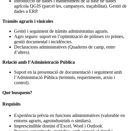
Introducció de dades i manteniment de la base de dades
agrícola QGIS (parcel·les, campanyes, traçabilitat). Gestió de
dades a ERP.
Tràmits agraris i vinícoles
Gestió i seguiment de tràmits administratius agraris.
Agro seguro: suport en l’optimització de pòlisses i/o primes,
gestió documental i incidències.
Declaracions administratives (Quaderns de camp, entre
d’altres).
Relació amb l’Administració Pública
Suport en la presentació de documentació i seguiment amb
l’Administració Pública (terminis, requeriments, arxiu i
control).
Què busquem?
Requisits
Experiència prèvia en funcions administratives (valorable en
entorns agraris, agroindustrials o similars).
Imprescindible domini d’Excel, Word i Outlook.