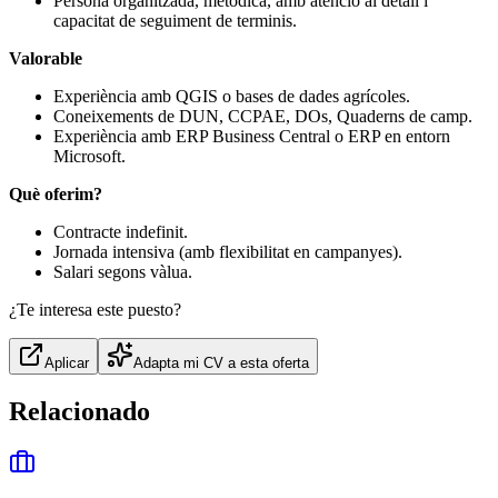
Persona organitzada, metòdica, amb atenció al detall i
capacitat de seguiment de terminis.
Valorable
Experiència amb QGIS o bases de dades agrícoles.
Coneixements de DUN, CCPAE, DOs, Quaderns de camp.
Experiència amb ERP Business Central o ERP en entorn
Microsoft.
Què oferim?
Contracte indefinit.
Jornada intensiva (amb flexibilitat en campanyes).
Salari segons vàlua.
¿Te interesa este puesto?
Aplicar
Adapta mi CV a esta oferta
Relacionado