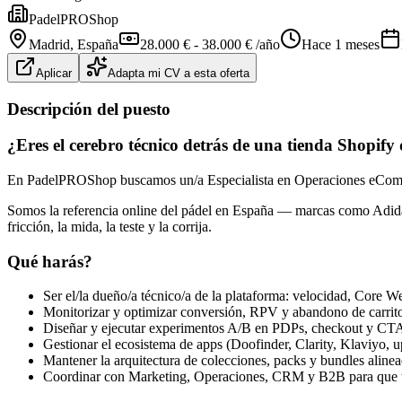
PadelPROShop
Madrid
, España
28.000 € - 38.000 € /año
Hace 1 meses
Aplicar
Adapta mi CV a esta oferta
Descripción del puesto
¿Eres el cerebro técnico detrás de una tienda Shopify
En PadelPROShop buscamos un/a Especialista en Operaciones eCommer
Somos la referencia online del pádel en España — marcas como Adida
fricción, la mida, la teste y la corrija.
Qué harás?
Ser el/la dueño/a técnico/a de la plataforma: velocidad, Core We
Monitorizar y optimizar conversión, RPV y abandono de carrit
Diseñar y ejecutar experimentos A/B en PDPs, checkout y CT
Gestionar el ecosistema de apps (Doofinder, Clarity, Klaviyo, up
Mantener la arquitectura de colecciones, packs y bundles aline
Coordinar con Marketing, Operaciones, CRM y B2B para que to