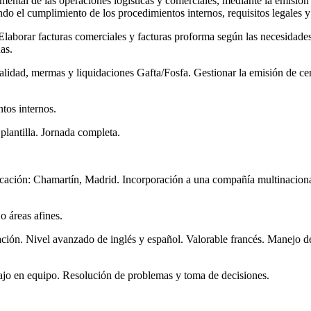
mental de las operaciones logísticas y comerciales, mediante la emisión 
 el cumplimiento de los procedimientos internos, requisitos legales y 
aborar facturas comerciales y facturas proforma según las necesidades d
as.
calidad, mermas y liquidaciones Gafta/Fosfa. Gestionar la emisión de ce
tos internos.
plantilla. Jornada completa.
icación: Chamartín, Madrid. Incorporación a una compañía multinacional 
 áreas afines.
ación. Nivel avanzado de inglés y español. Valorable francés. Manejo 
ajo en equipo. Resolución de problemas y toma de decisiones.