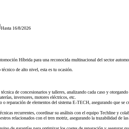
Hasta
16/8/2026
tomoción Híbrida para una reconocida multinacional del sector autom
écnico de alto nivel, esta es tu ocasión.
a técnica de concesionarios y talleres, analizando cada caso y otorgando 
erías, inversores, motores eléctricos, etc.
zo o reparación de elementos del sistema E-TECH, asegurando que se cu
écnicas recurrentes, coordinar su análisis con el equipo Techline y col
iestros relacionados con el tren motriz, asegurando la trazabilidad de la
ipo de garantías para optimizar los costes de reparación y asegurar que 