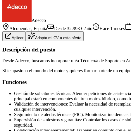
Adecco
Alcobendas
, España
Desde 32.993 € /año
Hace 1 meses
Aplicar
Adapta mi CV a esta oferta
Descripción del puesto
Desde Adecco, buscamos incorporar un/a Técnico/a de Soporte en Au
Si te apasiona el mundo del motor y quieres formar parte de un equipo t
Funciones
Gestión de solicitudes técnicas: Atender peticiones de asistenci
principal estará en componentes del tren motriz híbrido, como bat
Validación de intervenciones: Evaluar la necesidad de reempla
cualquier intervención.
Seguimiento de alertas técnicas (FIC): Monitorizar incidencias t
Supervisión de siniestros y garantías: Controlar los casos de sin
seguridad.
Colaboración interdepartamental: Trabajar en conjunto con el equ