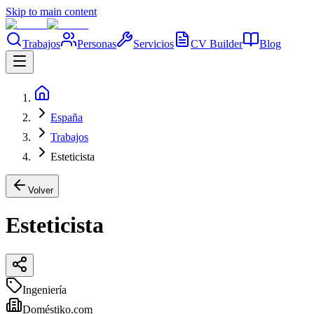
Skip to main content
Trabajos
Personas
Servicios
CV Builder
Blog
España
Trabajos
Esteticista
Volver
Esteticista
Ingeniería
Doméstiko.com