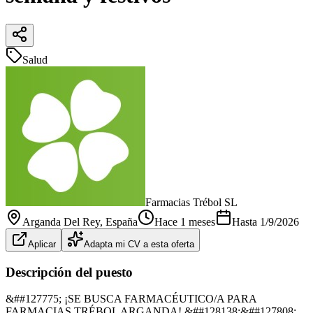
Salud
Farmacias Trébol SL
Arganda Del Rey
, España
Hace 1 meses
Hasta
1/9/2026
Aplicar
Adapta mi CV a esta oferta
Descripción del puesto
&##127775; ¡SE BUSCA FARMACÉUTICO/A PARA
FARMACIAS TRÉBOL ARGANDA! &##128138;&##127808;