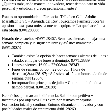
¿Quieres trabajar de manera innovadora, tener tiempo para tu vida
personal y estudios, y crecer profesionalmente ?
Esta es tu oportunidad: en Farmacias Trébol en Calle Adolfo
Marsillach 3 y 5 – Arganda del Rey , buscamos Farmacéuticos/as
apasionados/as para unirse a nuestro equipo. ✨ Lo que hace única
esta oferta &##128338;
Horario de ensueño: ~&##128467;️ Semanas alternas: trabajas una
semana completa y la siguiente libre (y así sucesivamente).
&##128073
También existe la opción de hacer semanas alternas de lunes a
sábado, en lugar de lunes a domingo. &##128339
Lunes a viernes: 16:00 – 22:00&##128343
Fines de semana: 08:00 – 22:00 (con 1 hora de
descanso)&##128197; +8 festivos al año en horario de fin de
semana &##128640
Incorporación: principios de julio ~ Contrato indefinido a
tiempo parcial. &##128188;
Beneficios que marcan la diferencia: Salario competitivo +
incentivos por objetivos Plus extra por festivos trabajados
Formación inicial y continua Entorno dinámico, innovador y con
posibilidades reales de crecimiento &##128269