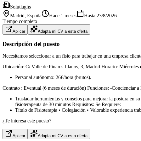
Solutiaghs
Madrid
, España
Hace 1 meses
Hasta
23/8/2026
Tiempo completo
Aplicar
Adapta mi CV a esta oferta
Descripción del puesto
Necesitamos seleccionar a un fisio para trabajar en una empresa clien
Ubicación: C/ Valle de Pinares Llanos, 3, Madrid Horario: Miércoles d
Personal autónomo: 26€/hora (brutos).
Contrato : Eventual (6 meses de duración) Funciones: -Concienciar a l
Trasladar herramientas y consejos para mejorar la postura en su 
fisioterapeuta de 30 minutos Requisitos: Se Requiere:
Título de Fisioterapia • Colegiación • Valorable experiencia tr
¿Te interesa este puesto?
Aplicar
Adapta mi CV a esta oferta