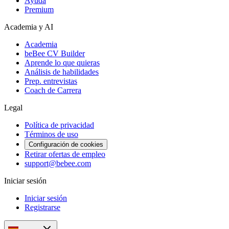
Ayuda
Premium
Academia y AI
Academia
beBee CV Builder
Aprende lo que quieras
Análisis de habilidades
Prep. entrevistas
Coach de Carrera
Legal
Política de privacidad
Términos de uso
Configuración de cookies
Retirar ofertas de empleo
support@bebee.com
Iniciar sesión
Iniciar sesión
Registrarse