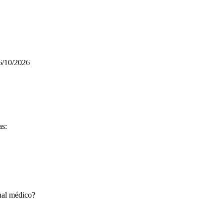
6/10/2026
as:
onal médico?